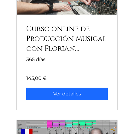
Curso online de
Producción Musical
con Florian
Gasperini
365 días
145,00 €
Ver detalles