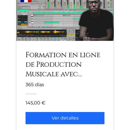
Formation en ligne
de Production
Musicale avec
Florian Gasperini
365 días
145,00 €
Ver detalles